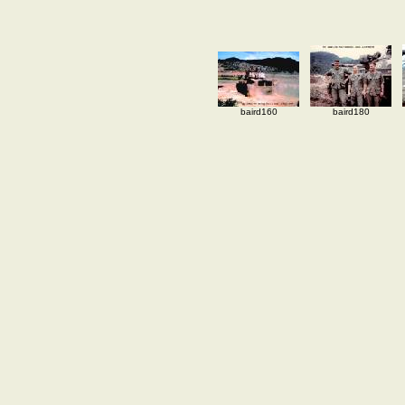
baird160
baird180